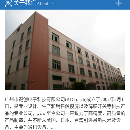
关于我们
About us
广州市键创电子科技有限公司(KDTouch)成立于2007年2月1
日，是专业设计、生产和销售触摸屏以及薄膜开关等科技产
品的专业公司，成立至今公司一直致力于高精度，高质量的
产品制造，并不断从美国、日本、台湾引进最新技术及设
备，主要为通讯设备、...