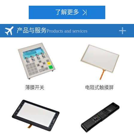
了解更多
产品与服务
Products and services
薄膜开关
电阻式触摸屏