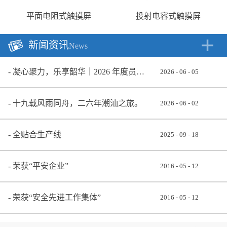
平面电阻式触摸屏
投射电容式触摸屏
新闻资讯
News
凝心聚力，乐享韶华｜2026 年度员工集体旅游活动
2026
-
06
-
05
十九载风雨同舟，二六年潮汕之旅。
2026
-
06
-
02
全贴合生产线
2025
-
09
-
18
荣获“平安企业”
2016
-
05
-
12
荣获“安全先进工作集体”
2016
-
05
-
12